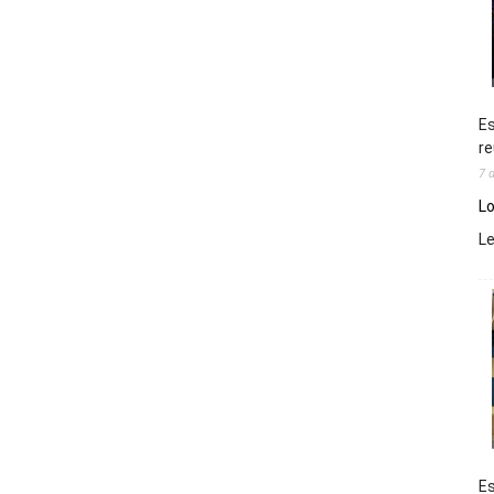
Es
re
7 
Lo
L
Es