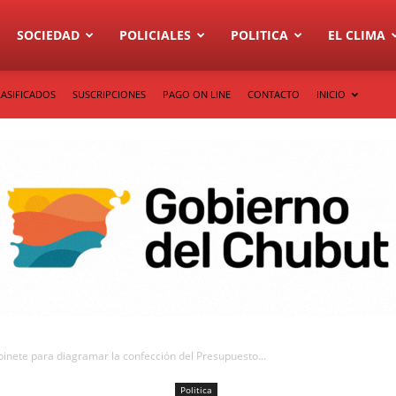
SOCIEDAD
POLICIALES
POLITICA
EL CLIMA
LASIFICADOS
SUSCRIPCIONES
PAGO ON LINE
CONTACTO
INICIO
inete para diagramar la confección del Presupuesto...
Politica