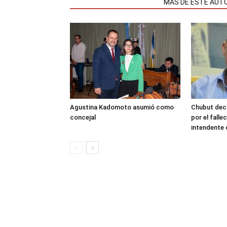
NOTAS RELACIONADAS
MÁS DE ESTE AUT
Agustina Kadomoto asumió como
Chubut decr
concejal
por el fall
intendente