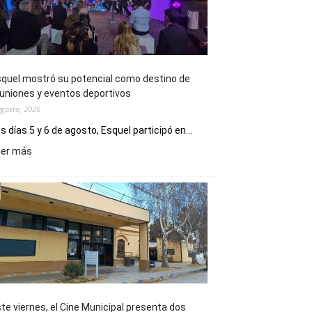
quel mostró su potencial como destino de
uniones y eventos deportivos
agosto, 2026
s días 5 y 6 de agosto, Esquel participó en...
:
eer más
Esquel
mostró
su
potencial
como
destino
de
reuniones
y
eventos
te viernes, el Cine Municipal presenta dos
deportivos