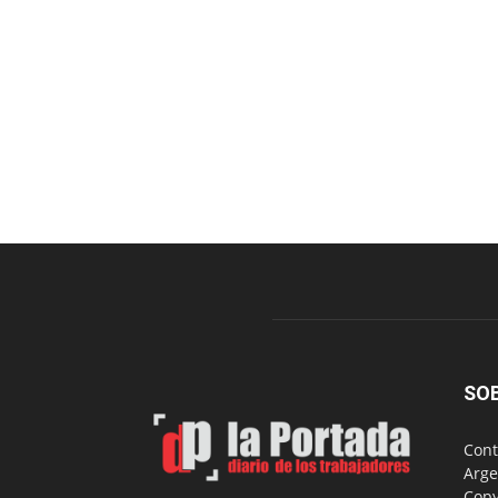
SO
Cont
Arge
Copy