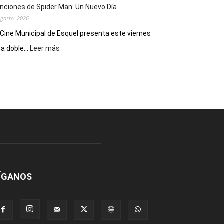
nciones de Spider Man: Un Nuevo Día
agosto, 2026
 Cine Municipal de Esquel presenta este viernes
:
a doble...
Leer más
Este
viernes,
el
Cine
Municipal
presenta
dos
funciones
de
Spider
Man:
Un
ÍGANOS
Nuevo
Día