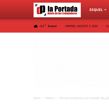
Diario
ESQUEL
C
-2.3
VIERNES, AGOSTO 7, 2026
C
Esquel
La
Portada
Inicio
Politica
Arcioni encabezó una reunión de gab