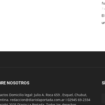
fu
7 
El
un
BRE NOSOTROS
S
actos Domicilio legal: Julio A. Roca 659 , Esquel, Chubut,
ntina. redaccion@diariolaportada.com.ar I 02945 69-2334
right 2025 Diario La Portada. Todos los derechos