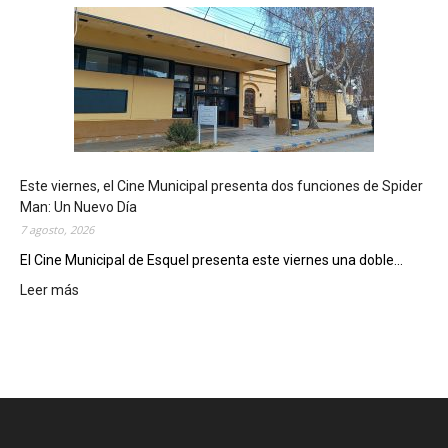
s
q
u
e
l
m
o
s
t
Este viernes, el Cine Municipal presenta dos funciones de Spider
r
Man: Un Nuevo Día
ó
7 agosto, 2026
s
u
El Cine Municipal de Esquel presenta este viernes una doble...
p
Leer más
:
o
E
t
s
e
t
n
e
c
v
i
i
a
e
l