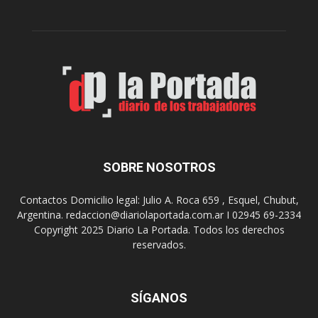
r
c
n
o
e
m
s
o
,
d
e
e
l
s
C
t
i
i
n
n
e
o
SOBRE NOSOTROS
M
d
u
e
Contactos Domicilio legal: Julio A. Roca 659 , Esquel, Chubut,
n
r
Argentina. redaccion@diariolaportada.com.ar I 02945 69-2334
i
e
Copyright 2025 Diario La Portada. Todos los derechos
c
u
reservados.
i
n
p
i
a
o
l
SÍGANOS
n
p
e