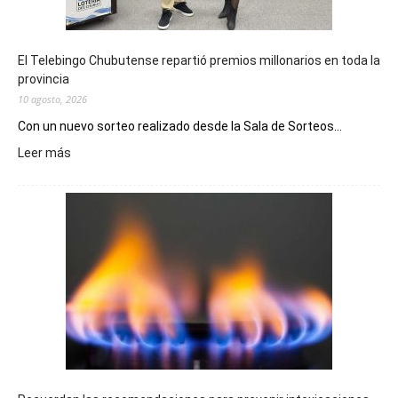
El Telebingo Chubutense repartió premios millonarios en toda la
provincia
10 agosto, 2026
Con un nuevo sorteo realizado desde la Sala de Sorteos...
:
Leer más
El
Telebingo
Chubutense
repartió
premios
millonarios
en
toda
la
provincia