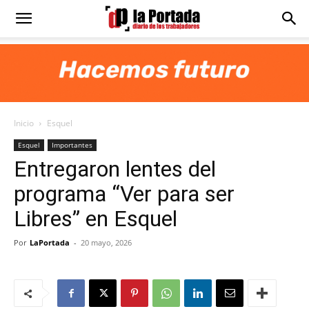
Diario
La
Inicio
Esquel
Portada
Esquel
Importantes
Entregaron lentes del
programa “Ver para ser
Libres” en Esquel
Por
LaPortada
-
20 mayo, 2026