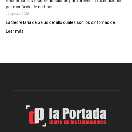
Recuerdan las recomendaciones para prevenir intoxicaciones
por monóxido de carbono
10 agosto, 2026
La Secretaría de Salud detalló cuáles son los síntomas de...
:
Leer más
Recuerdan
las
recomendaciones
para
prevenir
intoxicaciones
por
monóxido
de
carbono