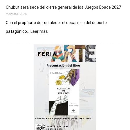
Chubut será sede del cierre general de los Juegos Epade 2027
8 agosto, 2026
Con el propósito de fortalecer el desarrollo del deporte
:
patagónico...
Leer más
Chubut
será
sede
del
cierre
general
de
los
Juegos
Epade
2027