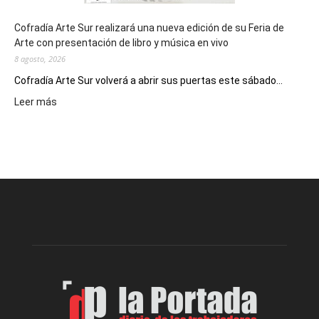
Cofradía Arte Sur realizará una nueva edición de su Feria de
Arte con presentación de libro y música en vivo
8 agosto, 2026
Cofradía Arte Sur volverá a abrir sus puertas este sábado...
:
Leer más
Cofradía
Arte
Sur
realizará
una
nueva
edición
de
su
Feria
de
Arte
con
presentación