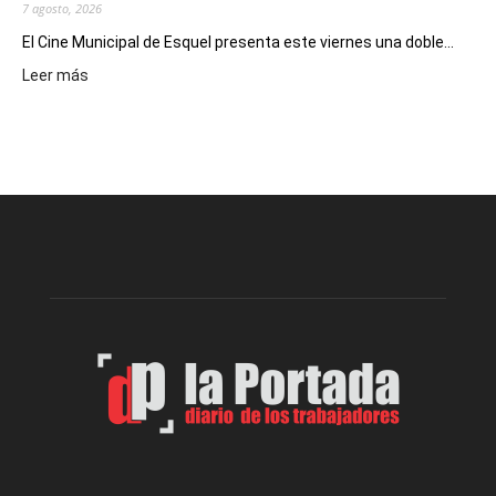
7 agosto, 2026
El Cine Municipal de Esquel presenta este viernes una doble...
:
Leer más
Este
viernes,
el
Cine
Municipal
presenta
dos
funciones
de
Spider
Man:
Un
Nuevo
Día