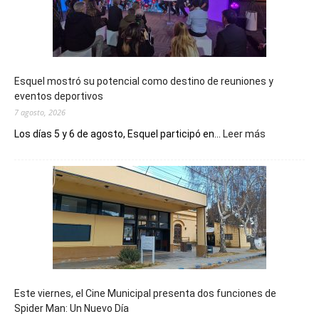
Esquel mostró su potencial como destino de reuniones y
eventos deportivos
7 agosto, 2026
:
Los días 5 y 6 de agosto, Esquel participó en...
Leer más
Esquel
mostró
su
potencial
como
destino
de
reuniones
y
eventos
Este viernes, el Cine Municipal presenta dos funciones de
deportivos
Spider Man: Un Nuevo Día