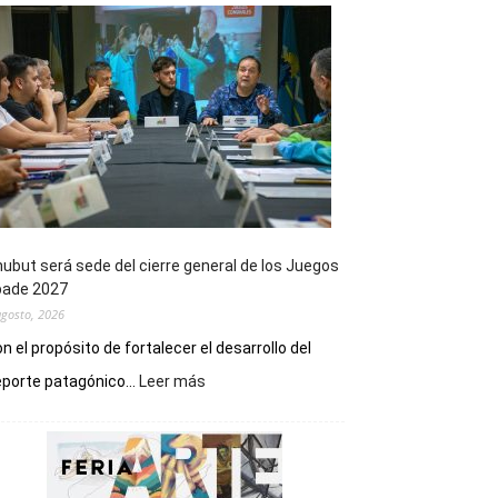
ubut será sede del cierre general de los Juegos
pade 2027
agosto, 2026
n el propósito de fortalecer el desarrollo del
:
porte patagónico...
Leer más
Chubut
será
sede
del
cierre