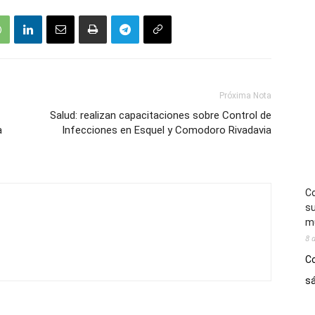
Próxima Nota
Salud: realizan capacitaciones sobre Control de
a
Infecciones en Esquel y Comodoro Rivadavia
Co
su
mú
8 
Co
sá