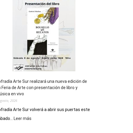
general
de
los
Juegos
Epade
2027
fradía Arte Sur realizará una nueva edición de
 Feria de Arte con presentación de libro y
sica en vivo
agosto, 2026
fradía Arte Sur volverá a abrir sus puertas este
:
bado...
Leer más
Cofradía
Arte