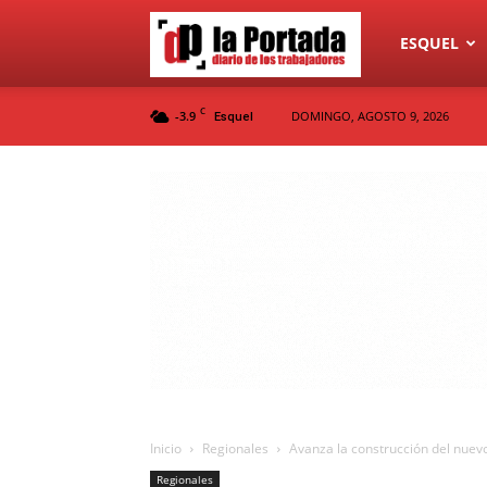
Diario
ESQUEL
C
-3.9
DOMINGO, AGOSTO 9, 2026
Esquel
La
Portada
Inicio
Regionales
Avanza la construcción del nuev
Regionales