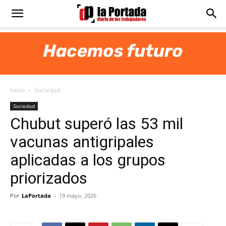
Diario
La
Inicio
Sociedad
Portada
Sociedad
Chubut superó las 53 mil
vacunas antigripales
aplicadas a los grupos
priorizados
Por
LaPortada
-
19 mayo, 2026