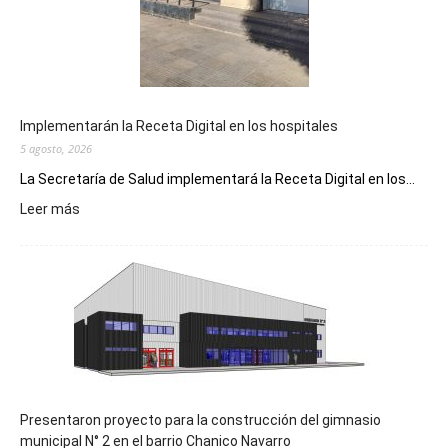
Implementarán la Receta Digital en los hospitales
5 agosto, 2026
La Secretaría de Salud implementará la Receta Digital en los...
:
Leer más
Implementarán
la
Receta
Digital
en
los
hospitales
Presentaron proyecto para la construcción del gimnasio
municipal N° 2 en el barrio Chanico Navarro