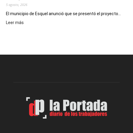
5 agosto, 2026
El municipio de Esquel anunció que se presentó el proyecto...
:
Leer más
Presentaron
proyecto
para
la
construcción
del
gimnasio
municipal
N°
2
en
el
barrio
Chanico
Navarro