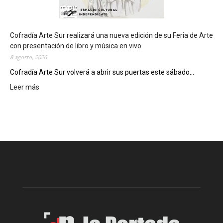
d
e
l
c
Cofradía Arte Sur realizará una nueva edición de su Feria de Arte
i
con presentación de libro y música en vivo
e
8 agosto, 2026
r
Cofradía Arte Sur volverá a abrir sus puertas este sábado...
r
Leer más
:
e
C
g
o
e
f
n
r
e
a
r
d
a
í
l
a
d
A
e
r
l
t
o
e
s