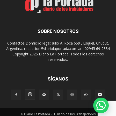
S
J
u
u
r
e
r
g
e
o
a
s
SOBRE NOSOTROS
l
E
i
p
Contactos Domicilio legal: Julio A. Roca 659 , Esquel, Chubut,
z
a
Argentina. redaccion@diariolaportada.com.ar I 02945 69-2334
a
d
Copyright 2025 Diario La Portada. Todos los derechos
r
e
reservados.
á
2
u
0
n
2
a
7
SÍGANOS
n
u
e
v
a
e
© Diario La Portada - El Diario de los Trabajadores
d