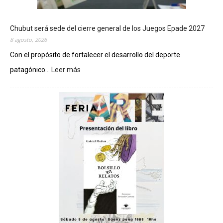
Chubut será sede del cierre general de los Juegos Epade 2027
8 agosto, 2026
Con el propósito de fortalecer el desarrollo del deporte
patagónico...
Leer más
:
C
h
u
b
u
t
s
e
r
á
s
e
d
e