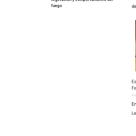
fuego
de
Es
Fo
6 
En
L