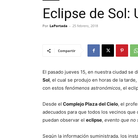
Eclipse de Sol: 
Por
LaPortada
-
25 febrero, 2018
Compartir
El pasado jueves 15, en nuestra ciudad se d
Sol
, el cual se produjo en horas de la tarde
con estos
fenómenos astronómicos
, el ecl
Desde el
Complejo Plaza del Cielo
, el prof
adecuados para que todos los vecinos que q
puedan observar el
eclipse
,
evento que no 
Según la información suministrada, los ins