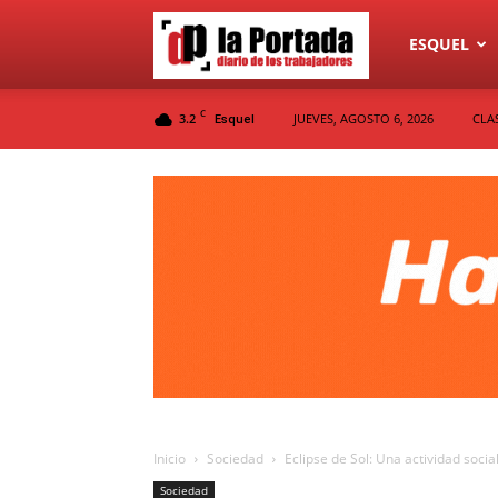
Diario
ESQUEL
C
3.2
JUEVES, AGOSTO 6, 2026
CLA
Esquel
La
Portada
Inicio
Sociedad
Eclipse de Sol: Una actividad socia
Sociedad