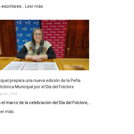
:
 escritores...
Leer más
La
Biblioteca
Municipal
celebra
sus
90
años
con
un
Conversatorio
de
quel prepara una nueva edición de la Peña
Escritores
lclórica Municipal por el Día del Folclore
Locales
agosto, 2026
 el marco de la celebración del Día del Folclore,...
:
eer más
Esquel
prepara
una