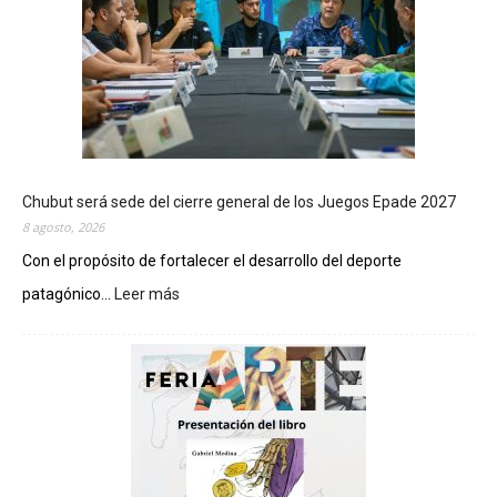
Chubut será sede del cierre general de los Juegos Epade 2027
8 agosto, 2026
Con el propósito de fortalecer el desarrollo del deporte
patagónico...
Leer más
:
C
h
u
b
u
t
s
e