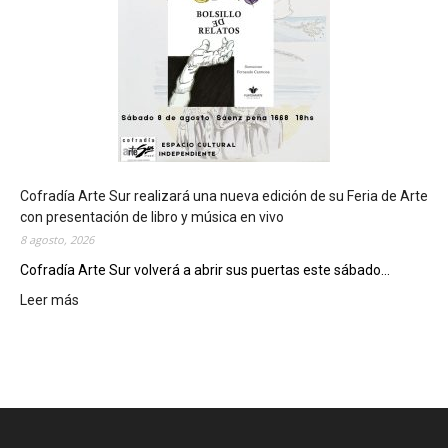
r
á
s
e
d
e
d
e
l
c
Cofradía Arte Sur realizará una nueva edición de su Feria de Arte
i
con presentación de libro y música en vivo
e
8 agosto, 2026
r
Cofradía Arte Sur volverá a abrir sus puertas este sábado...
r
Leer más
:
e
C
g
o
e
f
n
r
e
a
r
d
a
í
l