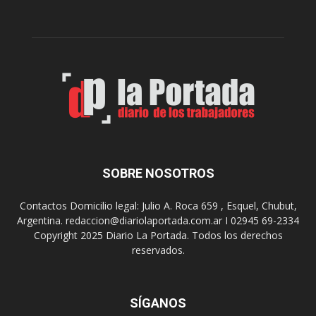
a
d
A
e
r
l
t
o
e
s
S
J
u
u
r
e
r
g
e
o
a
s
SOBRE NOSOTROS
l
E
i
p
Contactos Domicilio legal: Julio A. Roca 659 , Esquel, Chubut,
z
a
Argentina. redaccion@diariolaportada.com.ar I 02945 69-2334
a
d
Copyright 2025 Diario La Portada. Todos los derechos
r
e
reservados.
á
2
u
0
n
2
a
7
SÍGANOS
n