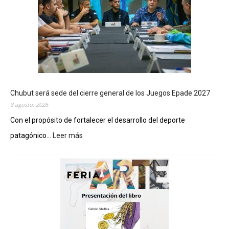
Chubut será sede del cierre general de los Juegos Epade 2027
8 agosto, 2026
Con el propósito de fortalecer el desarrollo del deporte
patagónico...
Leer más
:
C
h
u
b
u
t
s
e