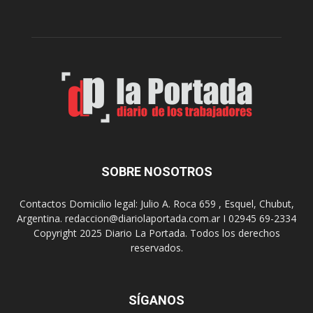
a
d
A
e
r
l
t
o
e
s
S
J
u
u
r
e
r
g
e
o
a
s
SOBRE NOSOTROS
l
E
i
p
Contactos Domicilio legal: Julio A. Roca 659 , Esquel, Chubut,
z
a
Argentina. redaccion@diariolaportada.com.ar I 02945 69-2334
a
d
Copyright 2025 Diario La Portada. Todos los derechos
r
e
reservados.
á
2
u
0
n
2
a
7
SÍGANOS
n