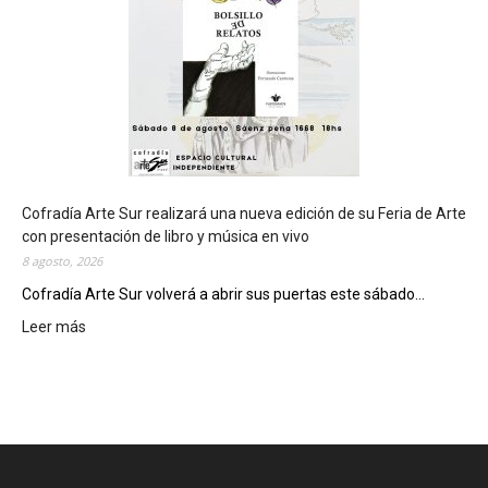
r
á
s
e
d
e
d
e
l
c
Cofradía Arte Sur realizará una nueva edición de su Feria de Arte
i
con presentación de libro y música en vivo
e
8 agosto, 2026
r
Cofradía Arte Sur volverá a abrir sus puertas este sábado...
r
Leer más
:
e
C
g
o
e
f
n
r
e
a
r
d
a
í
l