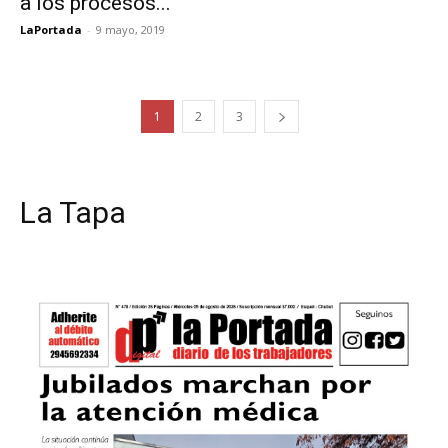
a los procesos...
LaPortada
-
9 mayo, 2019
1
2
3
La Tapa