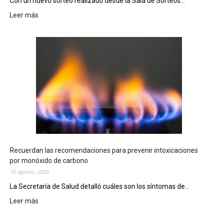
Con un nuevo sorteo realizado desde la Sala de Sorteos...
Leer más
:
E
l
T
e
l
e
b
i
n
g
o
C
h
Recuerdan las recomendaciones para prevenir intoxicaciones
u
por monóxido de carbono
b
10 agosto, 2026
u
La Secretaría de Salud detalló cuáles son los síntomas de...
t
e
Leer más
:
n
R