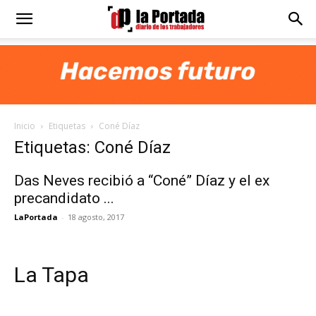
Diario
La
Inicio
Etiquetas
Coné Díaz
Portada
Etiquetas: Coné Díaz
Das Neves recibió a “Coné” Díaz y el ex
precandidato ...
LaPortada
-
18 agosto, 2017
La Tapa