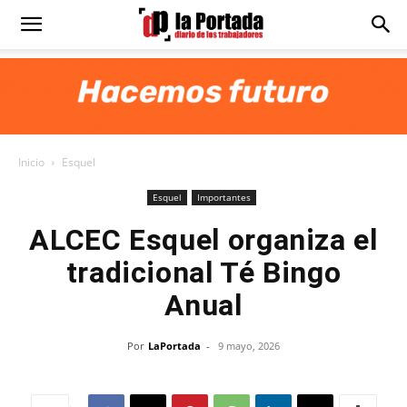
Diario
La
Inicio
Esquel
Portada
Esquel
Importantes
ALCEC Esquel organiza el
tradicional Té Bingo
Anual
Por
LaPortada
-
9 mayo, 2026