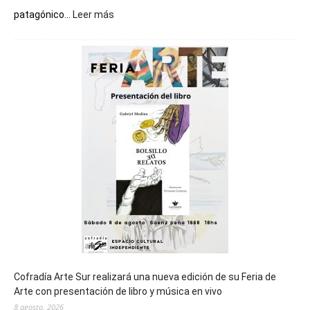
:
patagónico...
Leer más
Chubut
será
sede
del
cierre
general
de
los
Juegos
Epade
2027
Cofradía Arte Sur realizará una nueva edición de su Feria de
Arte con presentación de libro y música en vivo
8 agosto, 2026