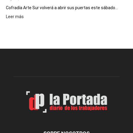
Cofradía Arte Sur volverá a abrir sus puertas este sábado...
:
Leer más
Cofradía
Arte
Sur
realizará
una
nueva
edición
de
su
Feria
de
Arte
con
presentación
de
libro
y
música