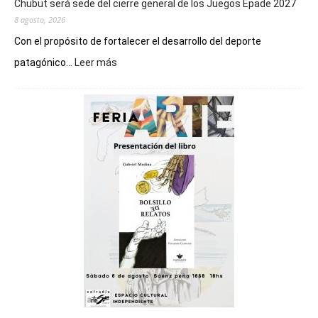
Chubut será sede del cierre general de los Juegos Epade 2027
8 agosto, 2026
Con el propósito de fortalecer el desarrollo del deporte
:
patagónico...
Leer más
Chubut
será
sede
del
cierre
general
de
los
Juegos
Epade
2027