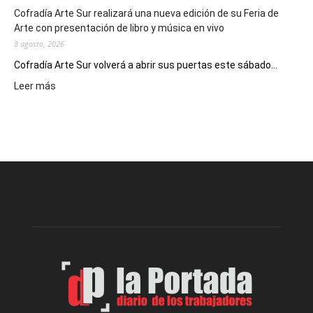
Cofradía Arte Sur realizará una nueva edición de su Feria de
Arte con presentación de libro y música en vivo
8 agosto, 2026
Cofradía Arte Sur volverá a abrir sus puertas este sábado...
:
Leer más
Cofradía
Arte
Sur
realizará
una
nueva
edición
de
su
Feria
de
Arte
con
presentación
de