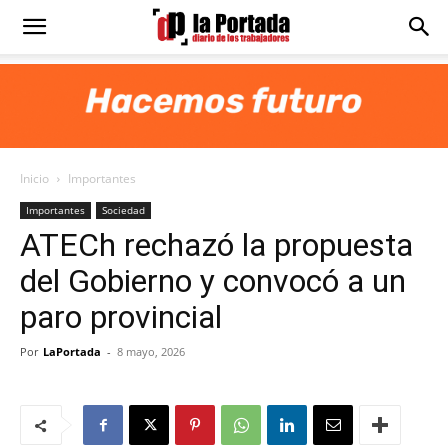
Diario
La
Inicio
Importantes
Portada
Importantes
Sociedad
ATECh rechazó la propuesta
del Gobierno y convocó a un
paro provincial
Por
LaPortada
-
8 mayo, 2026