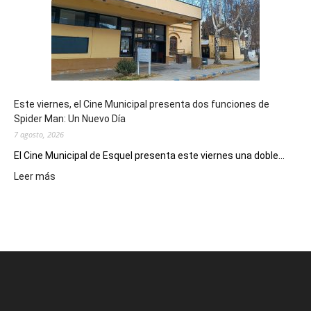
potencial
como
destino
de
reuniones
y
eventos
Este viernes, el Cine Municipal presenta dos funciones de
deportivos
Spider Man: Un Nuevo Día
7 agosto, 2026
El Cine Municipal de Esquel presenta este viernes una doble...
:
Leer más
Este
viernes,
el
Cine
Municipal
presenta
dos
funciones
de