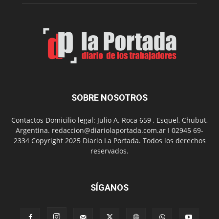
Spider
Man:
Un
Nuevo
Día
SOBRE NOSOTROS
Contactos Domicilio legal: Julio A. Roca 659 , Esquel, Chubut,
Argentina. redaccion@diariolaportada.com.ar I 02945 69-
2334 Copyright 2025 Diario La Portada. Todos los derechos
reservados.
SÍGANOS