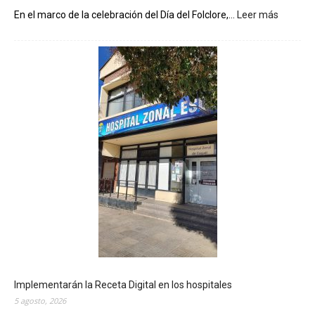
En el marco de la celebración del Día del Folclore,...
Leer más
:
E
s
q
u
e
l
p
r
e
p
a
r
a
u
n
a
n
u
Implementarán la Receta Digital en los hospitales
e
5 agosto, 2026
v