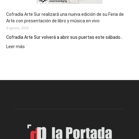
Cofradía Arte Sur realizará una nueva edición de su Feria de
Arte con presentación de libro y música en vivo
8 agosto, 2026
Cofradía Arte Sur volverá a abrir sus puertas este sábado...
:
Leer más
Cofradía
Arte
Sur
realizará
una
nueva
edición
de
su
Feria
de
Arte
con
presentación