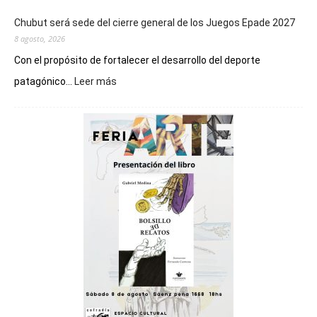
Chubut será sede del cierre general de los Juegos Epade 2027
8 agosto, 2026
Con el propósito de fortalecer el desarrollo del deporte
:
patagónico...
Leer más
Chubut
será
sede
del
cierre
general
de
los
Juegos
Epade
2027