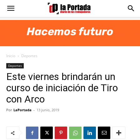
Diario
La
Inicio
Deportes
Portada
Deportes
Este viernes brindarán un
curso de iniciación de Tiro
con Arco
Por
LaPortada
-
13 junio, 2019