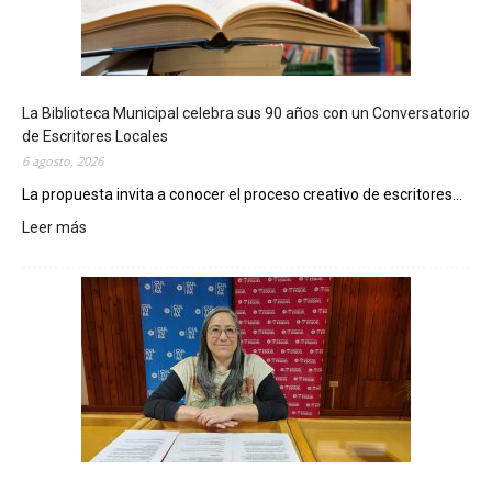
La Biblioteca Municipal celebra sus 90 años con un Conversatorio
de Escritores Locales
6 agosto, 2026
La propuesta invita a conocer el proceso creativo de escritores...
Leer más
:
L
a
B
i
b
l
i
o
t
e
c