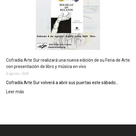
r
á
s
e
d
e
d
e
l
c
Cofradía Arte Sur realizará una nueva edición de su Feria de Arte
i
con presentación de libro y música en vivo
e
8 agosto, 2026
r
Cofradía Arte Sur volverá a abrir sus puertas este sábado...
r
Leer más
:
e
C
g
o
e
f
n
r
e
a
r
d
a