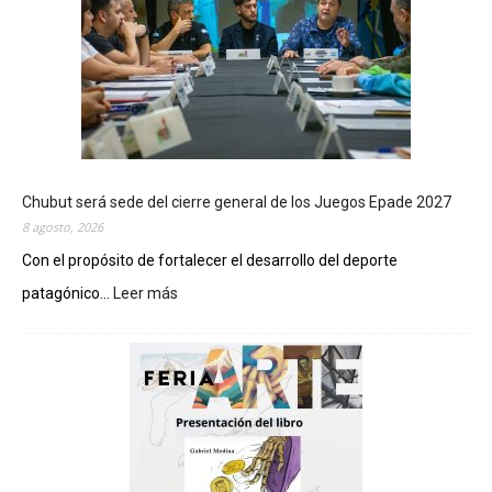
Chubut será sede del cierre general de los Juegos Epade 2027
8 agosto, 2026
Con el propósito de fortalecer el desarrollo del deporte
patagónico...
Leer más
:
C
h
u
b
u
t
s
e