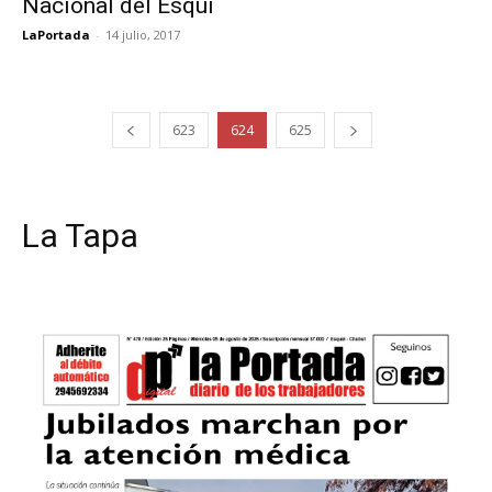
Nacional del Esquí
LaPortada
-
14 julio, 2017
623
624
625
La Tapa