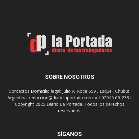
í
l
a
d
A
e
r
l
t
o
e
s
S
J
u
u
r
e
r
g
e
o
a
s
SOBRE NOSOTROS
l
E
i
p
Contactos Domicilio legal: Julio A. Roca 659 , Esquel, Chubut,
z
a
Argentina. redaccion@diariolaportada.com.ar I 02945 69-2334
a
d
Copyright 2025 Diario La Portada. Todos los derechos
r
e
reservados.
á
2
u
0
n
2
a
7
SÍGANOS
n