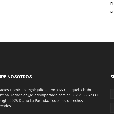
El
pr
BRE NOSOTROS
S
actos Domicilio legal: Julio A. Roca 659 , Esquel, Chubut,
ntina. redaccion@diariolaportada.com.ar I 02945 69-2334
right 2025 Diario La Portada. Todos los derechos
rvados.