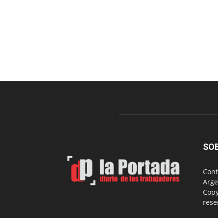
SO
Cont
Arge
Copy
rese