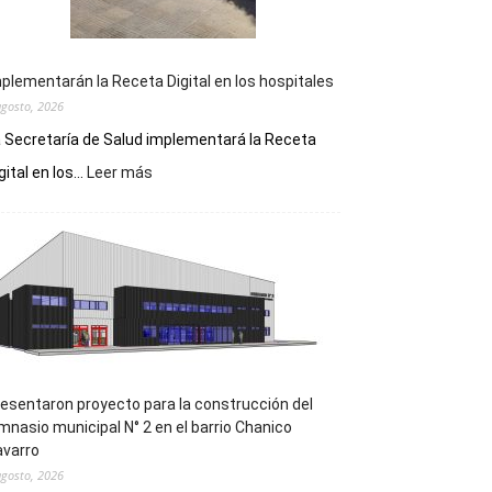
plementarán la Receta Digital en los hospitales
agosto, 2026
 Secretaría de Salud implementará la Receta
:
gital en los...
Leer más
Implementarán
la
Receta
Digital
en
los
hospitales
esentaron proyecto para la construcción del
mnasio municipal N° 2 en el barrio Chanico
avarro
agosto, 2026