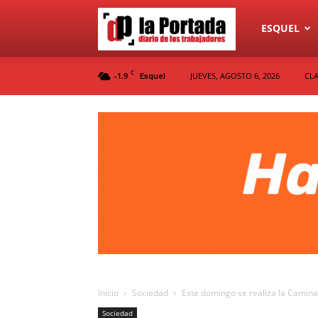
Diario
ESQUEL
C
-1.9
JUEVES, AGOSTO 6, 2026
CLA
Esquel
La
Portada
Inicio
Sociedad
Este domingo se realiza la Caminat
Sociedad