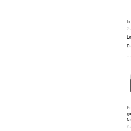
Im
5 
La
Di
Pr
gi
N
5 