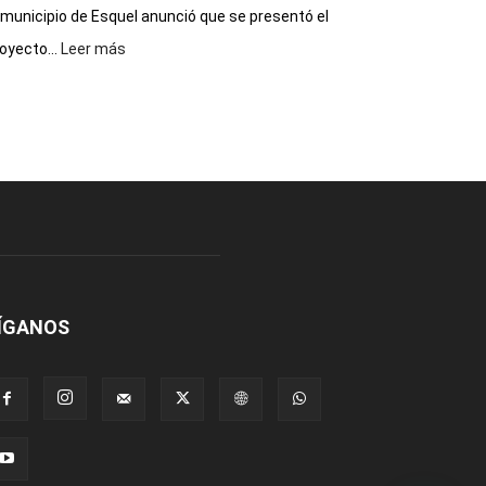
 municipio de Esquel anunció que se presentó el
:
oyecto...
Leer más
Presentaron
proyecto
para
la
construcción
del
gimnasio
municipal
N°
2
en
el
ÍGANOS
barrio
Chanico
Navarro