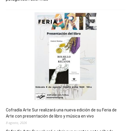
Chubut
será
sede
del
cierre
general
de
los
Juegos
Epade
2027
Cofradía Arte Sur realizará una nueva edición de su Feria de
Arte con presentación de libro y música en vivo
8 agosto, 2026