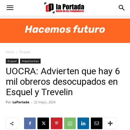
Diario
La
Inicio
Esquel
Portada
Esquel
Importantes
UOCRA: Advierten que hay 6
mil obreros desocupados en
Esquel y Trevelin
Por
LaPortada
-
22 mayo, 2024