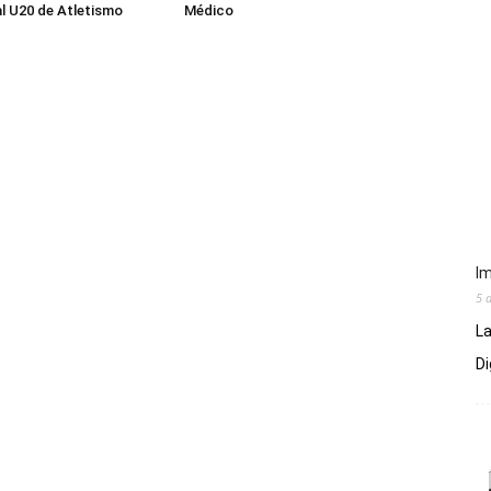
al U20 de Atletismo
Médico
Im
5 
La
Di