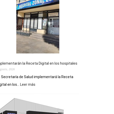
plementarán la Receta Digital en los hospitales
agosto, 2026
 Secretaría de Salud implementará la Receta
:
gital en los...
Leer más
Implementarán
la
Receta
Digital
en