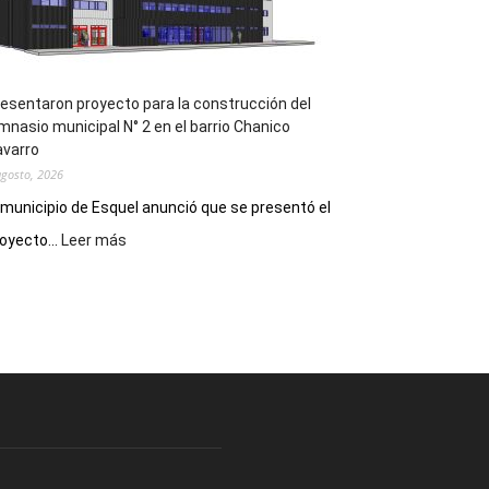
los
hospitales
esentaron proyecto para la construcción del
mnasio municipal N° 2 en el barrio Chanico
avarro
agosto, 2026
 municipio de Esquel anunció que se presentó el
:
oyecto...
Leer más
Presentaron
proyecto
para
la
construcción
del
gimnasio
municipal
N°
2