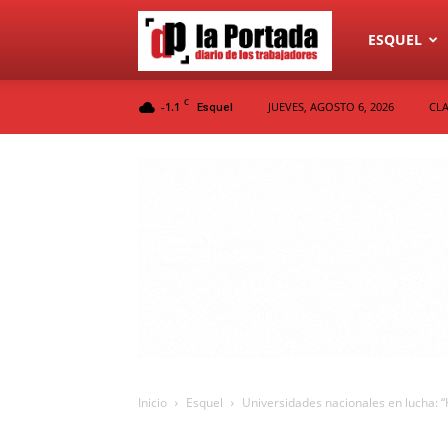
Diario
ESQUEL
C
-1.1
JUEVES, AGOSTO 6, 2026
CLA
Esquel
La
Portada
Inicio
Esquel
Universidades nacionales en lucha: 