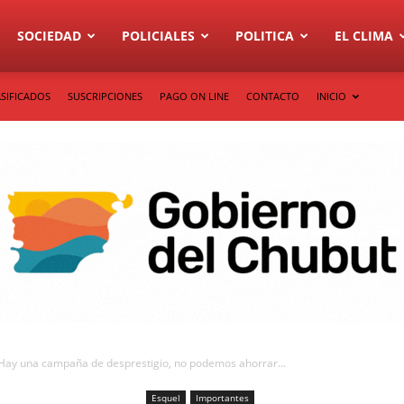
SOCIEDAD
POLICIALES
POLITICA
EL CLIMA
SIFICADOS
SUSCRIPCIONES
PAGO ON LINE
CONTACTO
INICIO
“Hay una campaña de desprestigio, no podemos ahorrar...
Esquel
Importantes