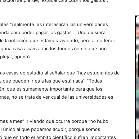
flación se pierde, no alcanza a cubrir los gastos”,
nales “realmente les interesaran las universidades
enda para poder pagar los gastos”. “Uno quisiera
e la inflación que estamos viviendo, pero al no tener
nguna casa alcanzarían los fondos con lo que uno
leja”, apuntó.
las casas de estudio al señalar que “hay estudiantes de
a que pueden ir es a las que están acá”. “Todas
tán, que es sumamente importante para que los
s, no se trata de ver cuál de las universidades es
 mes a mes” ir viendo qué ocurre porque “no hubo
el único al que podemos acudir, porque somos
ió que en todo el ámbito científico sufren importantes