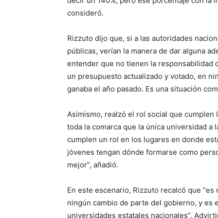
decir un 140%, pero ese porcentaje con la in
consideró.
Rizzuto dijo que, si a las autoridades nacio
públicas, verían la manera de dar alguna ad
entender que no tienen la responsabilidad d
un presupuesto actualizado y votado, en ni
ganaba el año pasado. Es una situación comp
Asimismo, realzó el rol social que cumplen 
toda la comarca que la única universidad a l
cumplen un rol en los lugares en donde es
jóvenes tengan dónde formarse como persona
mejor”, añadió.
En este escenario, Rizzuto recalcó que “es
ningún cambio de parte del gobierno, y es 
universidades estatales nacionales”. Advirt