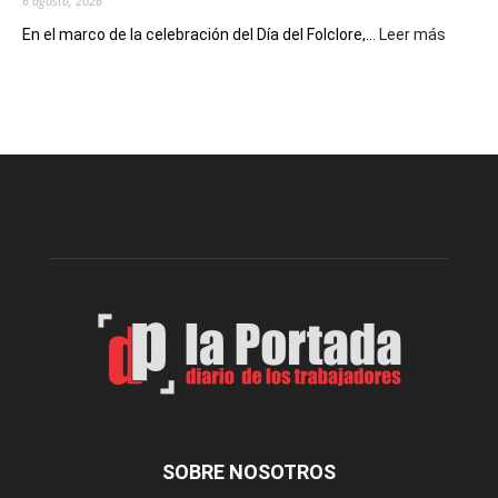
6 agosto, 2026
:
En el marco de la celebración del Día del Folclore,...
Leer más
Esquel
prepar
una
nueva
edición
de
la
Peña
Folclór
Municip
por
el
Día
del
Folclor
SOBRE NOSOTROS