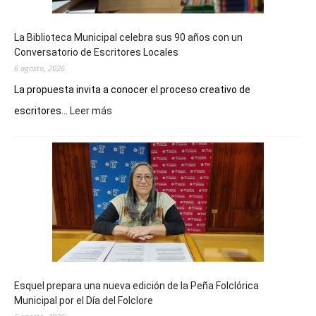
La Biblioteca Municipal celebra sus 90 años con un
Conversatorio de Escritores Locales
6 agosto, 2026
La propuesta invita a conocer el proceso creativo de
:
escritores...
Leer más
La
Biblioteca
Municipal
celebra
sus
90
años
con
un
Conversatorio
de
Esquel prepara una nueva edición de la Peña Folclórica
Escritores
Municipal por el Día del Folclore
Locales