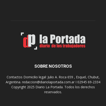
l
l
c
p
e
r
l
e
e
p
b
a
r
r
a
a
s
u
u
n
s
a
9
n
0
u
SOBRE NOSOTROS
a
e
ñ
v
o
Contactos Domicilio legal: Julio A. Roca 659 , Esquel, Chubut,
a
s
Argentina. redaccion@diariolaportada.com.ar I 02945 69-2334
e
c
Copyright 2025 Diario La Portada. Todos los derechos
d
o
reservados.
i
n
c
u
i
n