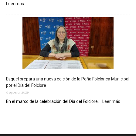
Leer más
:
L
a
B
i
b
l
i
o
t
e
c
Esquel prepara una nueva edición de la Peña Folclórica Municipal
a
por el Día del Folclore
M
6 agosto, 2026
u
n
En el marco de la celebración del Día del Folclore,...
Leer más
:
i
E
c
s
i
q
p
u
a
e