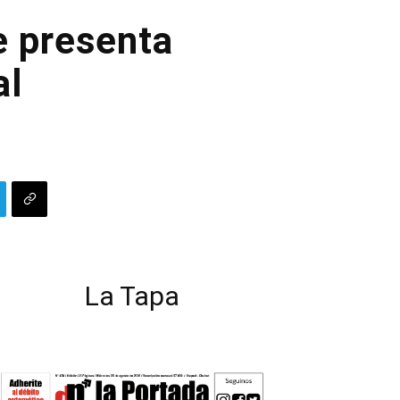
e presenta
al
La Tapa