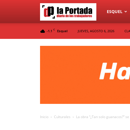
Diario
ESQUEL
C
-1.1
JUEVES, AGOSTO 6, 2026
CLA
Esquel
La
Portada
Inicio
Culturales
La obra “¿Tan solo guanacos?” se