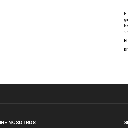
Pr
gi
N
5 
El
pr
BRE NOSOTROS
S