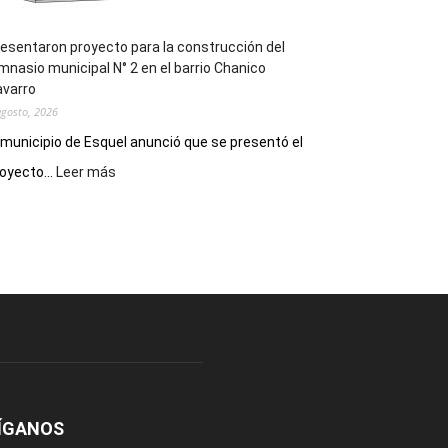
esentaron proyecto para la construcción del
mnasio municipal N° 2 en el barrio Chanico
avarro
agosto, 2026
 municipio de Esquel anunció que se presentó el
:
oyecto...
Leer más
Presentaron
proyecto
para
la
construcción
del
gimnasio
municipal
N°
2
en
el
ÍGANOS
barrio