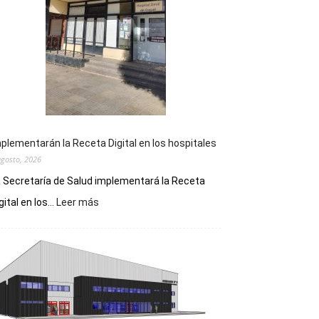
plementarán la Receta Digital en los hospitales
agosto, 2026
 Secretaría de Salud implementará la Receta
:
gital en los...
Leer más
Implementarán
la
Receta
Digital
en
los
hospitales