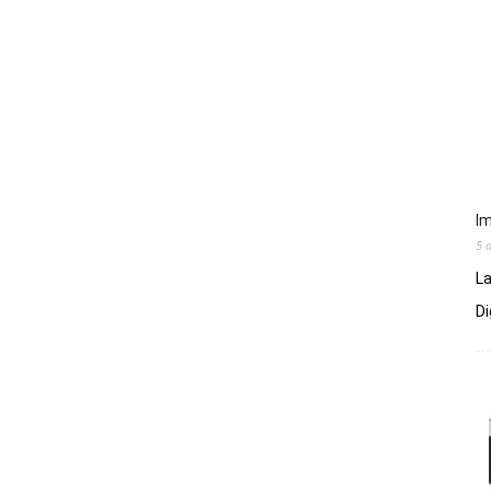
Im
5 
La
Di