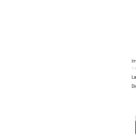
Im
5 
La
Di