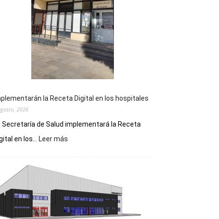
plementarán la Receta Digital en los hospitales
agosto, 2026
 Secretaría de Salud implementará la Receta
:
gital en los...
Leer más
Implementarán
la
Receta
Digital
en
los
hospitales