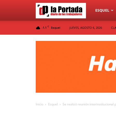
Diario
ESQUEL
C
-1.1
JUEVES, AGOSTO 6, 2026
CLA
Esquel
La
Portada
Inicio
Esquel
Se realizó reunión interinstitucional