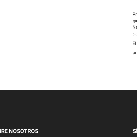
Pr
gi
N
5 
El
pr
BRE NOSOTROS
S