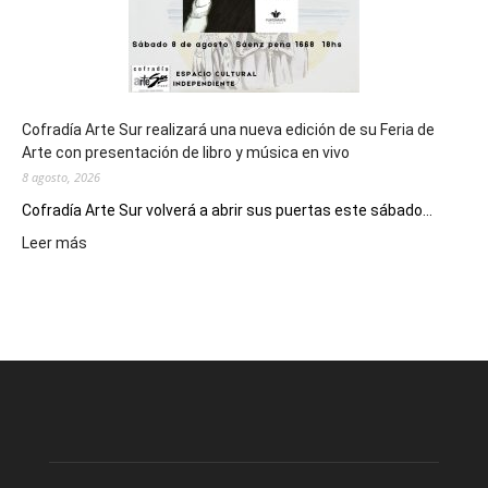
Cofradía Arte Sur realizará una nueva edición de su Feria de
Arte con presentación de libro y música en vivo
8 agosto, 2026
Cofradía Arte Sur volverá a abrir sus puertas este sábado...
:
Leer más
Cofradía
Arte
Sur
realizará
una
nueva
edición
de
su
Feria