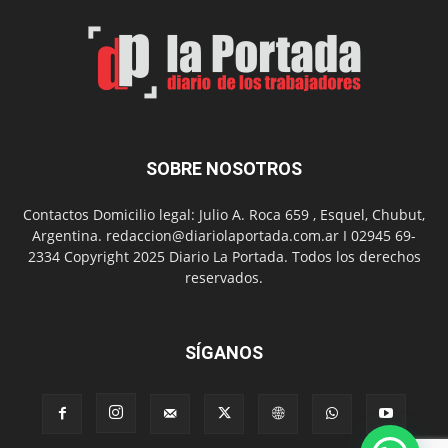
de
Arte
con
presentación
de
libro
y
música
SOBRE NOSOTROS
en
vivo
Contactos Domicilio legal: Julio A. Roca 659 , Esquel, Chubut,
Argentina. redaccion@diariolaportada.com.ar I 02945 69-
2334 Copyright 2025 Diario La Portada. Todos los derechos
reservados.
SÍGANOS