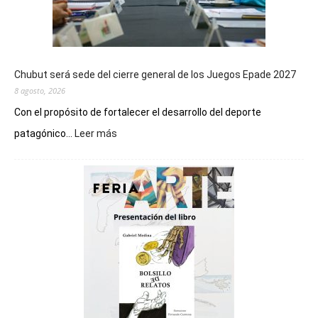
Chubut será sede del cierre general de los Juegos Epade 2027
8 agosto, 2026
Con el propósito de fortalecer el desarrollo del deporte
:
patagónico...
Leer más
Chubut
será
sede
del
cierre
general
de
los
Juegos
Epade
2027