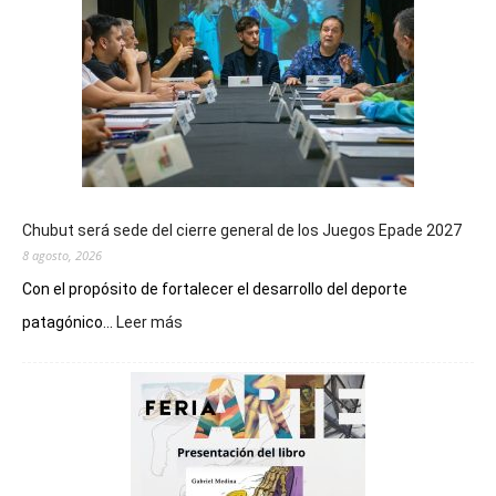
Chubut será sede del cierre general de los Juegos Epade 2027
8 agosto, 2026
Con el propósito de fortalecer el desarrollo del deporte
:
patagónico...
Leer más
Chubut
será
sede
del
cierre
general
de