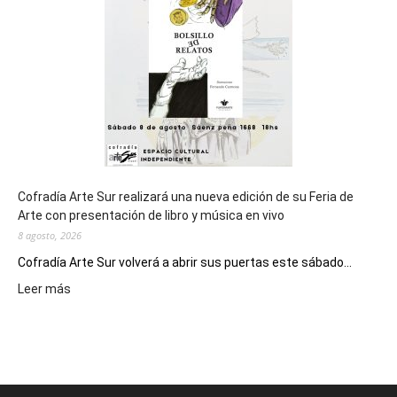
los
Juegos
Epade
2027
Cofradía Arte Sur realizará una nueva edición de su Feria de
Arte con presentación de libro y música en vivo
8 agosto, 2026
Cofradía Arte Sur volverá a abrir sus puertas este sábado...
:
Leer más
Cofradía
Arte
Sur
realizará
una