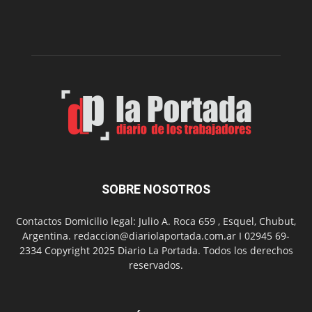
nueva
edición
de
su
Feria
de
Arte
con
presentación
de
libro
y
música
SOBRE NOSOTROS
en
vivo
Contactos Domicilio legal: Julio A. Roca 659 , Esquel, Chubut,
Argentina. redaccion@diariolaportada.com.ar I 02945 69-
2334 Copyright 2025 Diario La Portada. Todos los derechos
reservados.