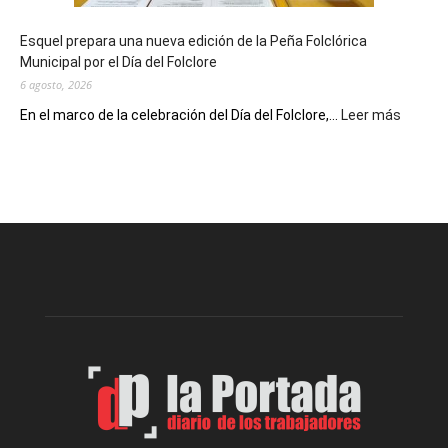
Conversatorio
de
Esquel prepara una nueva edición de la Peña Folclórica
Escritores
Municipal por el Día del Folclore
Locales
6 agosto, 2026
:
En el marco de la celebración del Día del Folclore,...
Leer más
Esquel
prepar
una
nueva
edición
de
la
Peña
Folclór
Municip
por
el
Día
del
Folclor