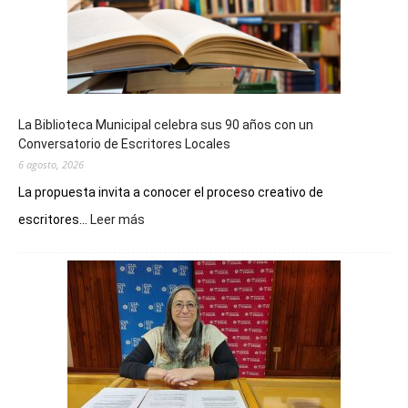
La Biblioteca Municipal celebra sus 90 años con un
Conversatorio de Escritores Locales
6 agosto, 2026
La propuesta invita a conocer el proceso creativo de
:
escritores...
Leer más
La
Biblioteca
Municipal
celebra
sus
90
años
con
un