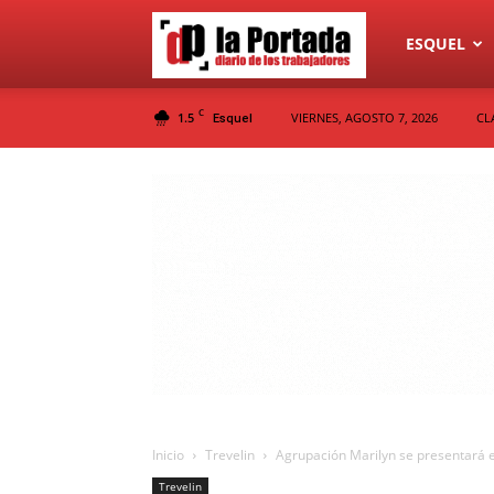
Diario
ESQUEL
C
1.5
VIERNES, AGOSTO 7, 2026
CL
Esquel
La
Portada
Inicio
Trevelin
Agrupación Marilyn se presentará e
Trevelin