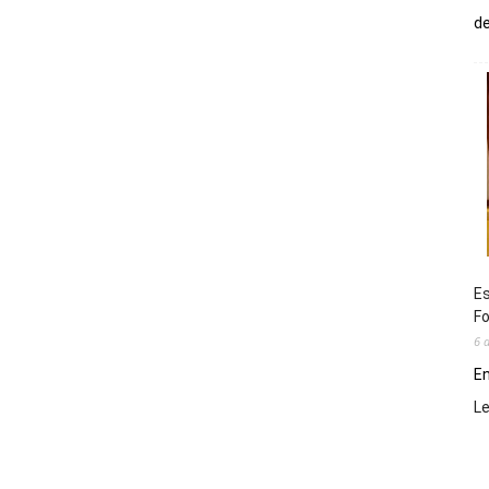
de
Es
Fo
6 
En
L