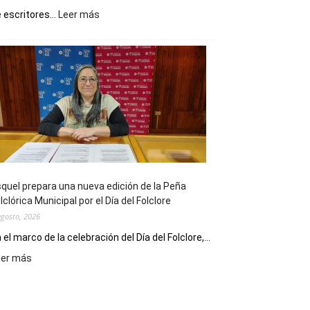
:
 escritores...
Leer más
La
Biblioteca
Municipal
celebra
sus
90
años
con
un
Conversatorio
de
quel prepara una nueva edición de la Peña
Escritores
lclórica Municipal por el Día del Folclore
Locales
agosto, 2026
 el marco de la celebración del Día del Folclore,...
:
eer más
Esquel
prepara
una