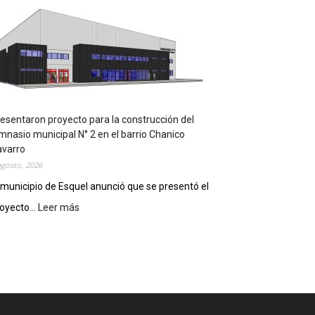
m
p
l
e
m
e
n
t
a
esentaron proyecto para la construcción del
r
mnasio municipal N° 2 en el barrio Chanico
á
avarro
n
agosto, 2026
l
 municipio de Esquel anunció que se presentó el
a
oyecto...
Leer más
:
R
P
e
r
c
e
e
s
t
e
a
n
D
t
i