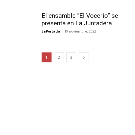
El ensamble “El Vocerío” se
presenta en La Juntadera
LaPortada
-
19 noviembre, 2022
1
2
3