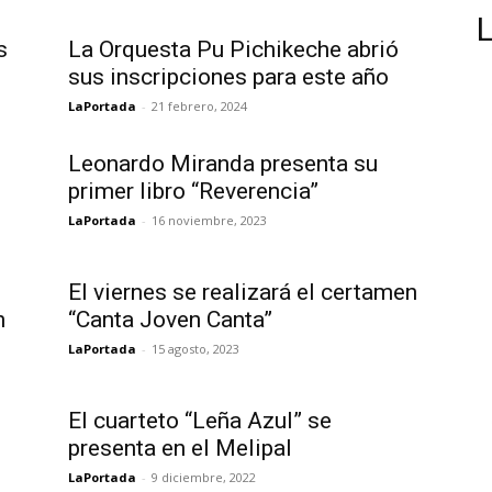
s
La Orquesta Pu Pichikeche abrió
sus inscripciones para este año
LaPortada
-
21 febrero, 2024
Leonardo Miranda presenta su
primer libro “Reverencia”
LaPortada
-
16 noviembre, 2023
El viernes se realizará el certamen
n
“Canta Joven Canta”
LaPortada
-
15 agosto, 2023
El cuarteto “Leña Azul” se
presenta en el Melipal
LaPortada
-
9 diciembre, 2022