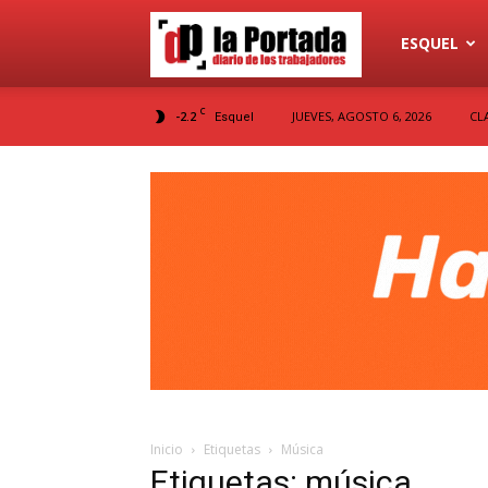
Diario
ESQUEL
C
-2.2
JUEVES, AGOSTO 6, 2026
CL
Esquel
La
Portada
Inicio
Etiquetas
Música
Etiquetas: música