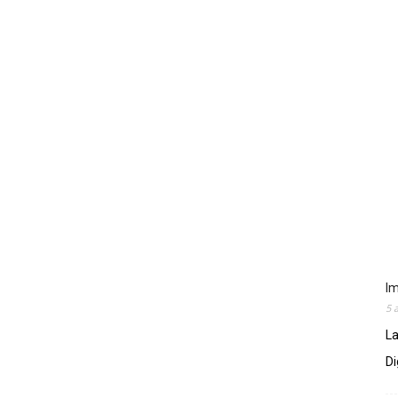
Im
5 
La
Di