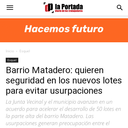
Diario
La
Inicio
Esquel
Portada
Esquel
Barrio Matadero: quieren
seguridad en los nuevos lotes
para evitar usurpaciones
La Junta Vecinal y el municipio avanzan en un
acuerdo para acelerar el desarrollo de 50 lotes en
la parte alta del barrio Matadero. Las
usurpaciones generan preocupación entre el