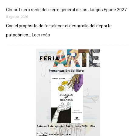
Chubut será sede del cierre general de los Juegos Epade 2027
8 agosto, 2026
Con el propósito de fortalecer el desarrollo del deporte
:
patagónico...
Leer más
Chubut
será
sede
del
cierre
general
de
los
Juegos
Epade
2027