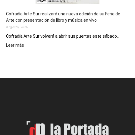
Cofradía Arte Sur realizará una nueva edición de su Feria de
Arte con presentación de libro y música en vivo
8 agosto, 2026
Cofradía Arte Sur volverá a abrir sus puertas este sábado...
:
Leer más
Cofradía
Arte
Sur
realizará
una
nueva
edición
de
su
Feria
de
Arte
con
presentación