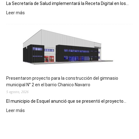
La Secretaría de Salud implementará la Receta Digital en los...
:
Leer más
Implementarán
la
Receta
Digital
en
los
hospitales
Presentaron proyecto para la construcción del gimnasio
municipal N° 2 en el barrio Chanico Navarro
5 agosto, 2026
El municipio de Esquel anunció que se presentó el proyecto...
:
Leer más
Presentaron
proyecto
para
la