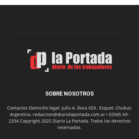
construcción
del
gimnasio
municipal
N°
2
en
el
barrio
Chanico
Navarro
SOBRE NOSOTROS
Contactos Domicilio legal: Julio A. Roca 659 , Esquel, Chubut,
Argentina. redaccion@diariolaportada.com.ar I 02945 69-
2334 Copyright 2025 Diario La Portada. Todos los derechos
reservados.