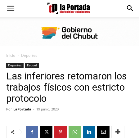
Diario
La
Inicio
Deportes
Portada
Deportes
Esquel
Las inferiores retomaron los
trabajos físicos con estricto
protocolo
Por
LaPortada
-
19 junio, 2020