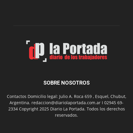
presenta
dos
funciones
de
Spider
Man:
Un
Nuevo
Día
SOBRE NOSOTROS
Contactos Domicilio legal: Julio A. Roca 659 , Esquel, Chubut,
Argentina. redaccion@diariolaportada.com.ar I 02945 69-
2334 Copyright 2025 Diario La Portada. Todos los derechos
reservados.