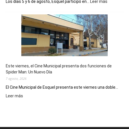
:
Los días 5 y 6 de agosto, Esquel participó en...
Leer más
Esquel
mostró
su
potencial
como
destino
de
reuniones
y
eventos
Este viernes, el Cine Municipal presenta dos funciones de
deportivos
Spider Man: Un Nuevo Día
7 agosto, 2026
El Cine Municipal de Esquel presenta este viernes una doble...
:
Leer más
Este
viernes,
el
Cine
Municipal