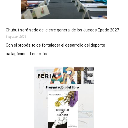
Chubut será sede del cierre general de los Juegos Epade 2027
8 agosto, 2026
Con el propósito de fortalecer el desarrollo del deporte
:
patagónico...
Leer más
Chubut
será
sede
del
cierre
general
de
los
Juegos
Epade
2027