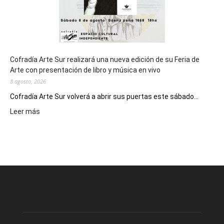
Cofradía Arte Sur realizará una nueva edición de su Feria de
Arte con presentación de libro y música en vivo
8 agosto, 2026
Cofradía Arte Sur volverá a abrir sus puertas este sábado...
:
Leer más
Cofradía
Arte
Sur
realizará
una
nueva
edición
de
su
Feria