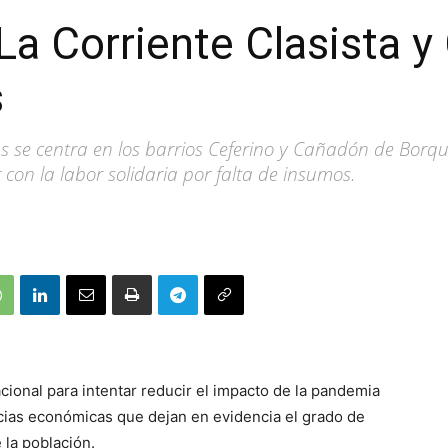
La Corriente Clasista 
s
as se centra en los barrios Ceferino y Cañadón de Borq
con la labor solidaria por falta de insumos.
ional para intentar reducir el impacto de la pandemia
cias económicas que dejan en evidencia el grado de
 la población.