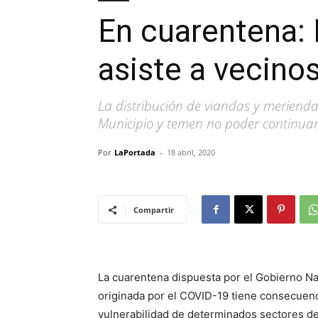
En cuarentena: 
asiste a vecino
La distribución de viandas y meriend
Municipio y temen no poder continuar 
Por
LaPortada
-
18 abril, 2020
Compartir
La cuarentena dispuesta por el Gobierno Nac
originada por el COVID-19 tiene consecuen
vulnerabilidad de determinados sectores de