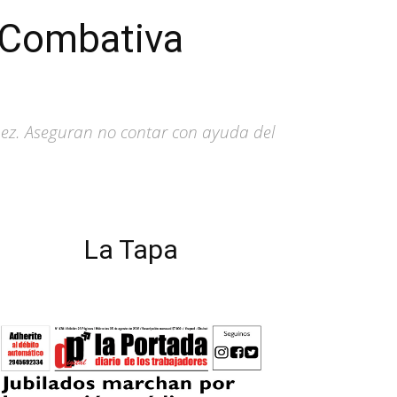
y Combativa
uez. Aseguran no contar con ayuda del
La Tapa