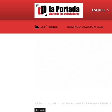
Diario
ESQUEL
C
-2.8
DOMINGO, AGOSTO 9, 2026
Esquel
La
Portada
Inicio
Esquel
En cuarentena: La Corriente Clasista
Esquel