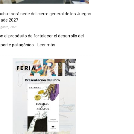
ubut será sede del cierre general de los Juegos
pade 2027
agosto, 2026
n el propósito de fortalecer el desarrollo del
:
porte patagónico...
Leer más
Chubut
será
sede
del
cierre
general
de
los
Juegos
Epade
2027