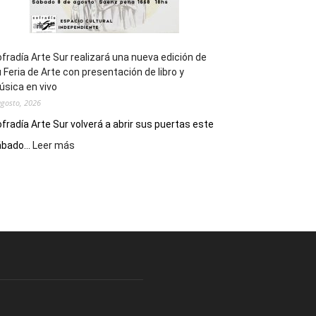
fradía Arte Sur realizará una nueva edición de
 Feria de Arte con presentación de libro y
sica en vivo
agosto, 2026
fradía Arte Sur volverá a abrir sus puertas este
:
bado...
Leer más
Cofradía
Arte
Sur
realizará
una
nueva
edición
de
su
Feria
de