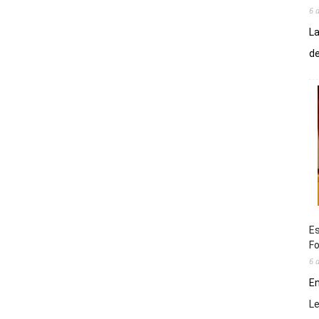
6 
La
de
Es
Fo
6 
En
L