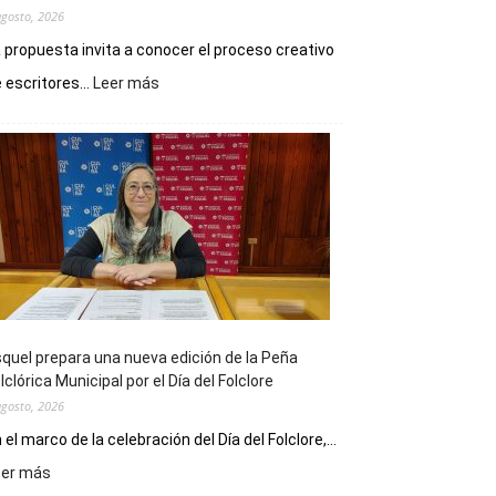
agosto, 2026
 propuesta invita a conocer el proceso creativo
:
 escritores...
Leer más
La
Biblioteca
Municipal
celebra
sus
90
años
con
un
Conversatorio
de
quel prepara una nueva edición de la Peña
Escritores
lclórica Municipal por el Día del Folclore
Locales
agosto, 2026
 el marco de la celebración del Día del Folclore,...
:
eer más
Esquel