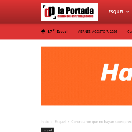
Diario
ESQUEL
C
1.7
VIERNES, AGOSTO 7, 2026
CL
Esquel
La
Portada
Inicio
Esquel
Controlaron que no hayan sobreprecio
Esquel