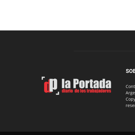
SO
Cont
Arge
Copy
rese