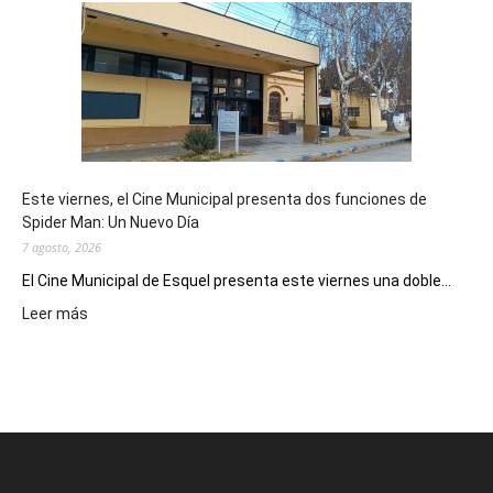
su
potencial
como
destino
de
reuniones
y
eventos
Este viernes, el Cine Municipal presenta dos funciones de
deportivos
Spider Man: Un Nuevo Día
7 agosto, 2026
El Cine Municipal de Esquel presenta este viernes una doble...
:
Leer más
Este
viernes,
el
Cine
Municipal
presenta
dos