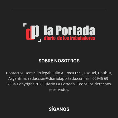
funciones
de
Spider
Man:
Un
Nuevo
Día
SOBRE NOSOTROS
Contactos Domicilio legal: Julio A. Roca 659 , Esquel, Chubut,
Argentina. redaccion@diariolaportada.com.ar I 02945 69-
2334 Copyright 2025 Diario La Portada. Todos los derechos
reservados.
SÍGANOS