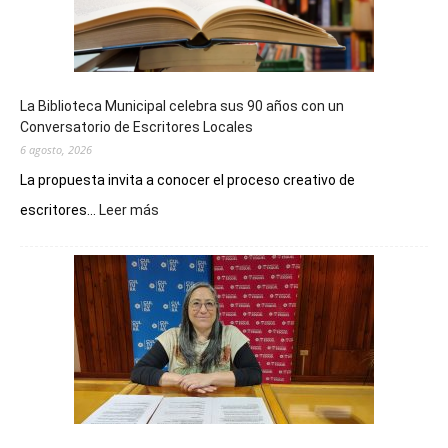
La Biblioteca Municipal celebra sus 90 años con un
Conversatorio de Escritores Locales
6 agosto, 2026
La propuesta invita a conocer el proceso creativo de
:
escritores...
Leer más
La
Biblioteca
Municipal
celebra
sus
90
años
con
un
Conversatorio
de