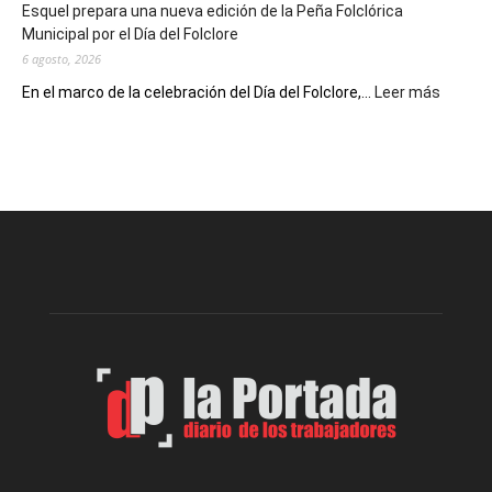
Esquel prepara una nueva edición de la Peña Folclórica
Escritores
Municipal por el Día del Folclore
Locales
6 agosto, 2026
:
En el marco de la celebración del Día del Folclore,...
Leer más
Esquel
prepar
una
nueva
edición
de
la
Peña
Folclór
Municip
por
el
Día
del
Folclor