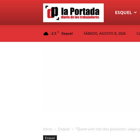
Diario
ESQUEL
C
-2.5
SÁBADO, AGOSTO 8, 2026
C
Esquel
La
Portada
Inicio
Esquel
“Quise unir mis dos pasiones: viajar y
Esquel