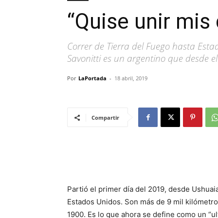
“Quise unir mis 
Correr de Tierra del Fuego hasta Est
Savonitti es un argentino que desde e
Por
LaPortada
-
18 abril, 2019
Compartir
Partió el primer día del 2019, desde Ushuaia 
Estados Unidos. Son más de 9 mil kilómetros
1900. Es lo que ahora se define como un “ul