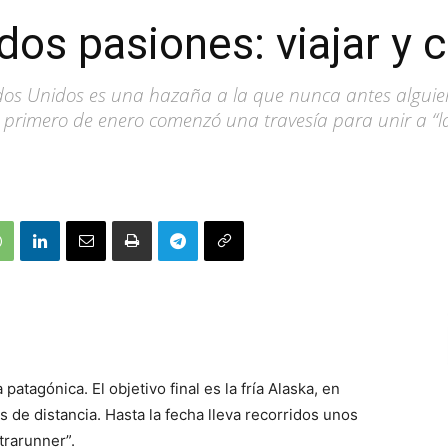
dos pasiones: viajar y c
ados Unidos es una hazaña a la que nunca antes alguie
l primero de enero comenzó una travesía para unir a “la
patagónica. El objetivo final es la fría Alaska, en
 de distancia. Hasta la fecha lleva recorridos unos
trarunner”.