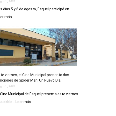
agosto, 2026
s días 5 y 6 de agosto, Esquel participó en...
:
eer más
Esquel
mostró
su
potencial
como
destino
de
reuniones
y
eventos
te viernes, el Cine Municipal presenta dos
deportivos
nciones de Spider Man: Un Nuevo Día
agosto, 2026
 Cine Municipal de Esquel presenta este viernes
:
a doble...
Leer más
Este
viernes,