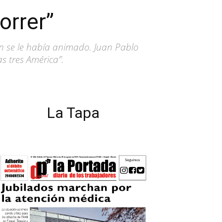
orrer”
n se le había animado. Juan Pablo
s tres América”.
La Tapa