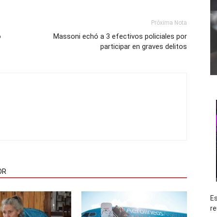
Próxima Nota
o
Massoni echó a 3 efectivos policiales por
participar en graves delitos
OR
Es
re