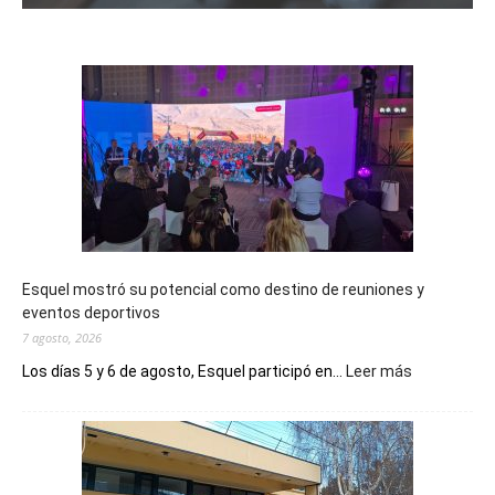
Esquel mostró su potencial como destino de reuniones y
eventos deportivos
7 agosto, 2026
:
Los días 5 y 6 de agosto, Esquel participó en...
Leer más
Esquel
mostró
su
potencial
como