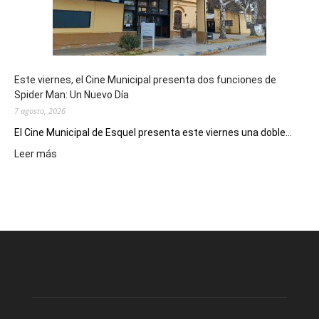
destino
de
reuniones
y
eventos
Este viernes, el Cine Municipal presenta dos funciones de
deportivos
Spider Man: Un Nuevo Día
7 agosto, 2026
El Cine Municipal de Esquel presenta este viernes una doble...
:
Leer más
Este
viernes,
el
Cine
Municipal
presenta
dos
funciones
de
Spider
Man: