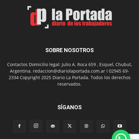
Un
Nuevo
Día
SOBRE NOSOTROS
Contactos Domicilio legal: Julio A. Roca 659 , Esquel, Chubut,
Argentina. redaccion@diariolaportada.com.ar I 02945 69-
2334 Copyright 2025 Diario La Portada. Todos los derechos
reservados.
SÍGANOS