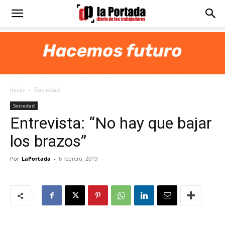
Diario
La
Inicio
Sociedad
Portada
Sociedad
Entrevista: “No hay que bajar
los brazos”
Por
LaPortada
-
6 febrero, 2019