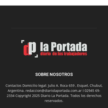
edición
de
la
Peña
Folclór
Municip
por
el
Día
del
Folclor
SOBRE NOSOTROS
Contactos Domicilio legal: Julio A. Roca 659 , Esquel, Chubut,
Argentina. redaccion@diariolaportada.com.ar I 02945 69-
2334 Copyright 2025 Diario La Portada. Todos los derechos
reservados.