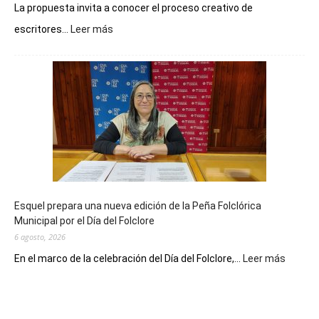
La propuesta invita a conocer el proceso creativo de
:
escritores...
Leer más
La
Biblioteca
Municipal
celebra
sus
90
años
con
un
Conversatorio
de
Esquel prepara una nueva edición de la Peña Folclórica
Escritores
Municipal por el Día del Folclore
Locales
6 agosto, 2026
:
En el marco de la celebración del Día del Folclore,...
Leer más
Esquel
prepar
una
nueva