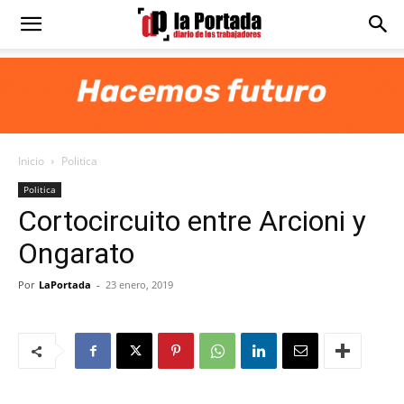
Diario
La
Inicio
Politica
Portada
Politica
Cortocircuito entre Arcioni y
Ongarato
Por
LaPortada
-
23 enero, 2019