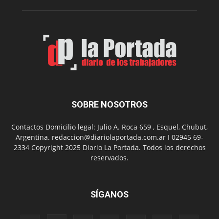
Folclór
Municip
por
el
Día
del
Folclor
SOBRE NOSOTROS
Contactos Domicilio legal: Julio A. Roca 659 , Esquel, Chubut,
Argentina. redaccion@diariolaportada.com.ar I 02945 69-
2334 Copyright 2025 Diario La Portada. Todos los derechos
reservados.
SÍGANOS