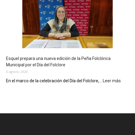
Municipal
celebra
sus
90
años
con
un
Conversatorio
de
Esquel prepara una nueva edición de la Peña Folclórica
Escritores
Municipal por el Día del Folclore
Locales
6 agosto, 2026
:
En el marco de la celebración del Día del Folclore,...
Leer más
Esquel
prepar
una
nueva
edición
de
la
Peña