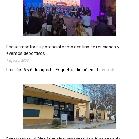
Esquel mostró su potencial como destino de reuniones y
eventos deportivos
7 agosto, 2026
:
Los días 5 y 6 de agosto, Esquel participó en...
Leer más
Esquel
mostró
su
potencial
como
destino
de
reuniones
y
eventos