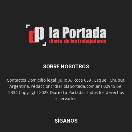
de
Spider
Man:
Un
Nuevo
Día
SOBRE NOSOTROS
Contactos Domicilio legal: Julio A. Roca 659 , Esquel, Chubut,
Argentina. redaccion@diariolaportada.com.ar I 02945 69-
2334 Copyright 2025 Diario La Portada. Todos los derechos
reservados.
SÍGANOS