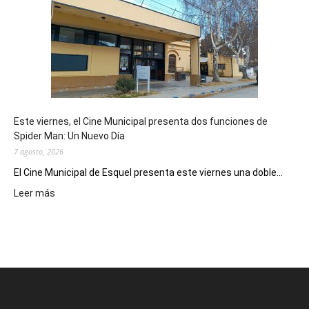
su
potencial
como
destino
de
reuniones
y
eventos
Este viernes, el Cine Municipal presenta dos funciones de
deportivos
Spider Man: Un Nuevo Día
7 agosto, 2026
El Cine Municipal de Esquel presenta este viernes una doble...
:
Leer más
Este
viernes,
el
Cine
Municipal
presenta
dos
funciones