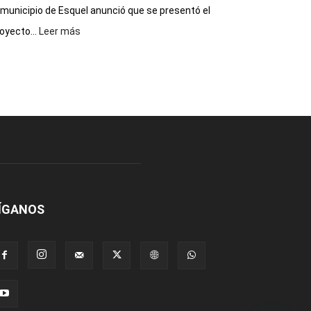
 municipio de Esquel anunció que se presentó el
:
oyecto...
Leer más
Presentaron
proyecto
para
la
construcción
del
gimnasio
municipal
N°
2
en
el
ÍGANOS
barrio
Chanico
Navarro