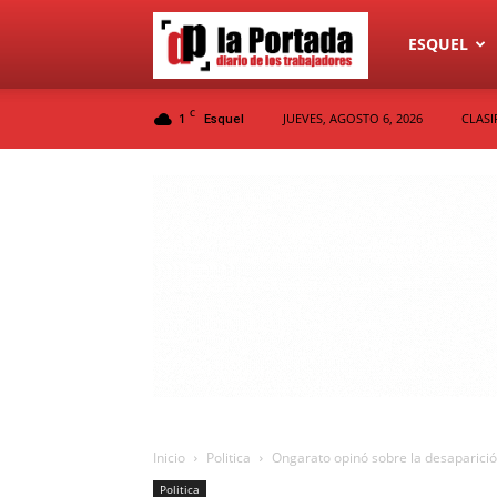
Diario
ESQUEL
C
1
JUEVES, AGOSTO 6, 2026
CLASI
Esquel
La
Portada
Inicio
Politica
Ongarato opinó sobre la desaparici
Politica