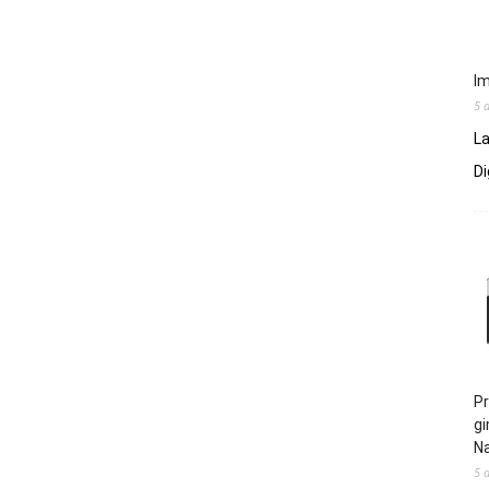
Im
5 
La
Di
Pr
gi
N
5 