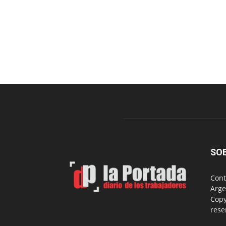
SO
Cont
Arge
Copy
rese