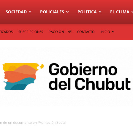
SOCIEDAD
POLICIALES
POLITICA
EL CLIMA
FICADOS
SUSCRIPCIONES
PAGO ON LINE
CONTACTO
INICIO
ón de un documento en Promoción Social