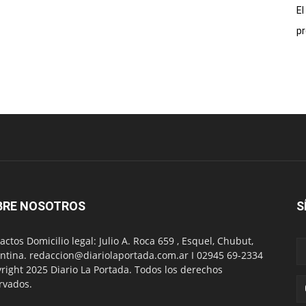
El
pr
BRE NOSOTROS
S
actos Domicilio legal: Julio A. Roca 659 , Esquel, Chubut,
ntina. redaccion@diariolaportada.com.ar I 02945 69-2334
right 2025 Diario La Portada. Todos los derechos
rvados.