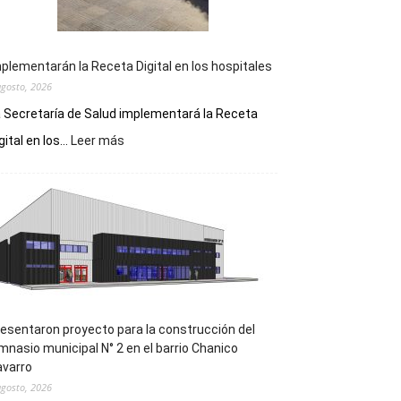
plementarán la Receta Digital en los hospitales
agosto, 2026
 Secretaría de Salud implementará la Receta
:
gital en los...
Leer más
Implementarán
la
Receta
Digital
en
los
hospitales
esentaron proyecto para la construcción del
mnasio municipal N° 2 en el barrio Chanico
avarro
agosto, 2026