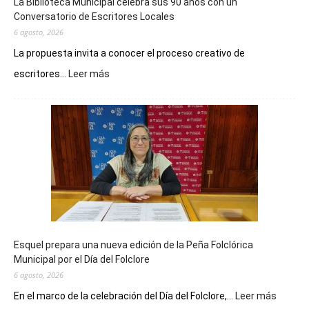
La Biblioteca Municipal celebra sus 90 años con un
Conversatorio de Escritores Locales
6 agosto, 2026
La propuesta invita a conocer el proceso creativo de
:
escritores...
Leer más
La
Biblioteca
Municipal
celebra
sus
90
años
con
un
Conversatorio
de
Esquel prepara una nueva edición de la Peña Folclórica
Escritores
Municipal por el Día del Folclore
Locales
6 agosto, 2026
:
En el marco de la celebración del Día del Folclore,...
Leer más