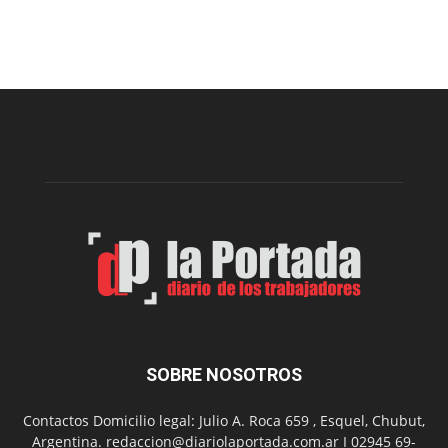
Esquel
prepar
una
nueva
edición
de
la
Peña
Folclór
Municip
por
el
Día
del
Folclor
SOBRE NOSOTROS
Contactos Domicilio legal: Julio A. Roca 659 , Esquel, Chubut,
Argentina. redaccion@diariolaportada.com.ar I 02945 69-