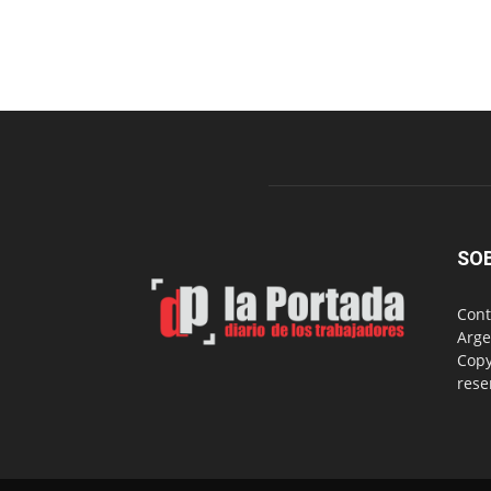
SO
Cont
Arge
Copy
rese