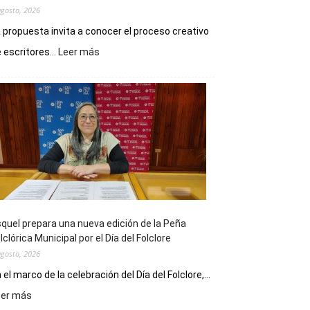
agosto, 2026
 propuesta invita a conocer el proceso creativo
:
 escritores...
Leer más
La
Biblioteca
Municipal
celebra
sus
90
años
con
un
Conversatorio
de
quel prepara una nueva edición de la Peña
Escritores
lclórica Municipal por el Día del Folclore
Locales
agosto, 2026
 el marco de la celebración del Día del Folclore,...
:
eer más
Esquel