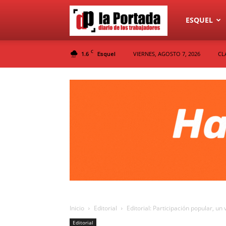
Diario
ESQUEL
C
1.6
VIERNES, AGOSTO 7, 2026
CL
Esquel
La
Portada
Inicio
Editorial
Editorial: Participación popular, u
Editorial