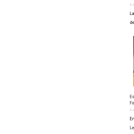
6 
La
de
Es
Fo
6 
En
L