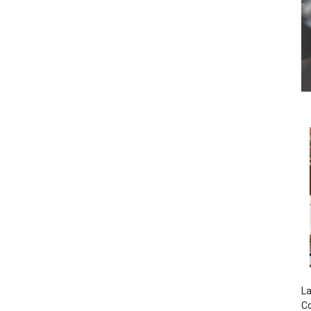
La
Co