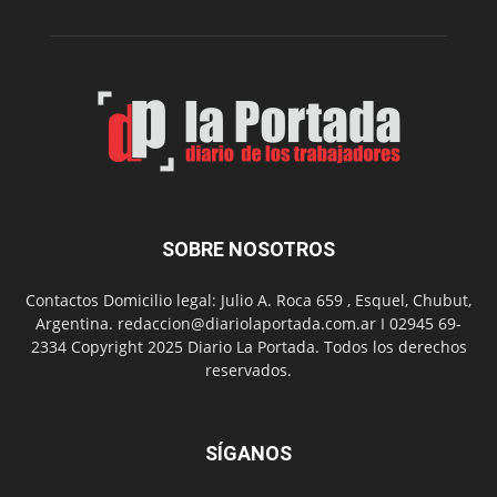
de
Spider
Man:
Un
Nuevo
Día
SOBRE NOSOTROS
Contactos Domicilio legal: Julio A. Roca 659 , Esquel, Chubut,
Argentina. redaccion@diariolaportada.com.ar I 02945 69-
2334 Copyright 2025 Diario La Portada. Todos los derechos
reservados.
SÍGANOS