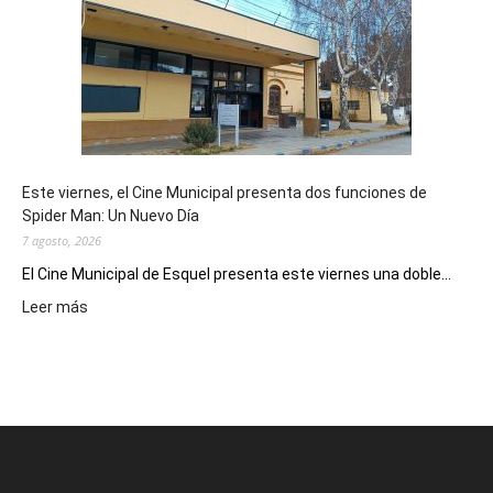
su
potencial
como
destino
de
reuniones
y
eventos
Este viernes, el Cine Municipal presenta dos funciones de
deportivos
Spider Man: Un Nuevo Día
7 agosto, 2026
El Cine Municipal de Esquel presenta este viernes una doble...
:
Leer más
Este
viernes,
el
Cine
Municipal
presenta
dos
funciones