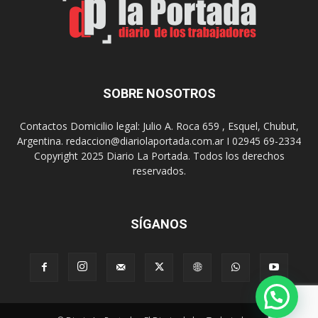
a
a
s
u
u
n
s
a
9
n
0
u
SOBRE NOSOTROS
a
e
ñ
v
o
Contactos Domicilio legal: Julio A. Roca 659 , Esquel, Chubut,
a
s
Argentina. redaccion@diariolaportada.com.ar I 02945 69-2334
e
c
Copyright 2025 Diario La Portada. Todos los derechos
d
o
reservados.
i
n
c
u
i
n
ó
SÍGANOS
C
n
o
d
n
e
v
l
e
a
r
P
s