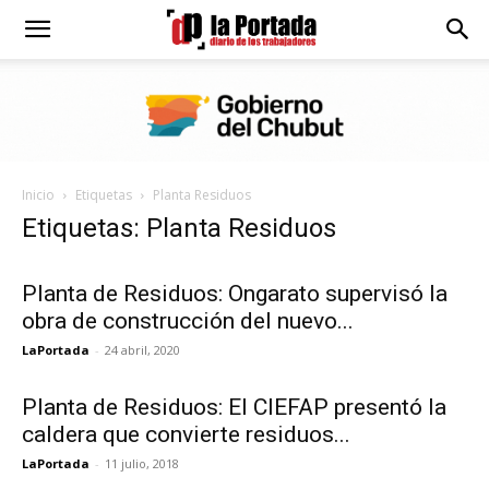
Diario
La
Inicio
Etiquetas
Planta Residuos
Portada
Etiquetas: Planta Residuos
Planta de Residuos: Ongarato supervisó la
obra de construcción del nuevo...
LaPortada
-
24 abril, 2020
Planta de Residuos: El CIEFAP presentó la
caldera que convierte residuos...
LaPortada
-
11 julio, 2018