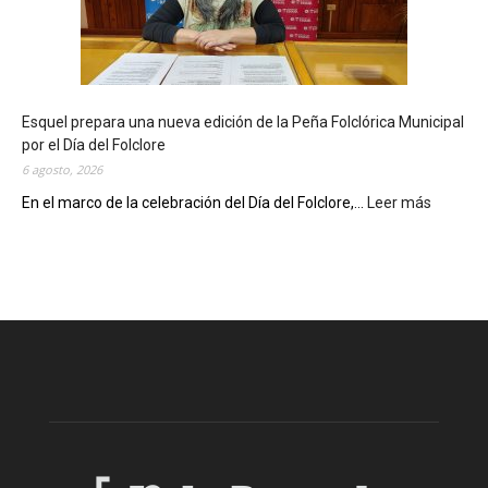
i
o
t
e
c
Esquel prepara una nueva edición de la Peña Folclórica Municipal
a
por el Día del Folclore
M
6 agosto, 2026
u
n
En el marco de la celebración del Día del Folclore,...
Leer más
:
i
E
c
s
i
q
p
u
a
e
l
l
c
p
e
r
l
e
e
p
b
a
r
r