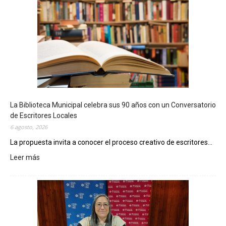
La Biblioteca Municipal celebra sus 90 años con un Conversatorio
de Escritores Locales
6 agosto, 2026
La propuesta invita a conocer el proceso creativo de escritores...
Leer más
:
L
a
B
i
b
l